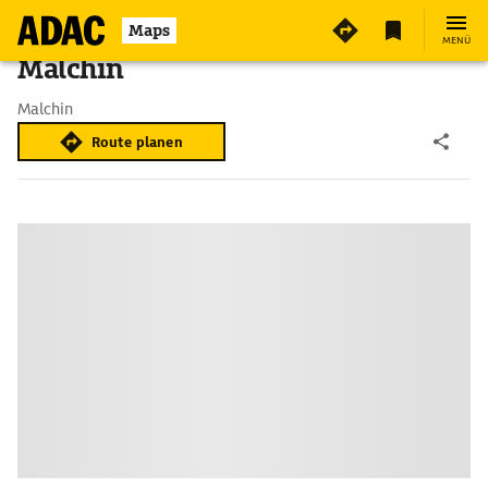
Maps
MENÜ
Malchin
Malchin
Route planen