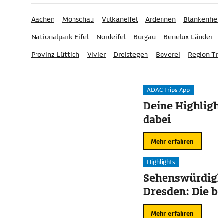
Aachen
Monschau
Vulkaneifel
Ardennen
Blankenhe
Nationalpark Eifel
Nordeifel
Burgau
Benelux Länder
Provinz Lüttich
Vivier
Dreistegen
Boverei
Region Tr
Naturpark Hohes Venn-Eifel
ADAC Trips App
Deine Highligh
dabei
Mehr erfahren
Highlights
Sehenswürdigk
Dresden: Die b
Mehr erfahren