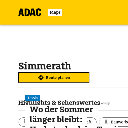
Maps
Simmerath
Route planen
Tessin
Highlights & Sehenswertes
Anzeige
Wo der Sommer
länger bleibt:
Aktivitäten
Landschaft
Bauwerk