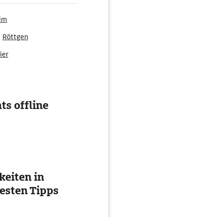
im
Röttgen
ier
ts offline
eiten in
esten Tipps