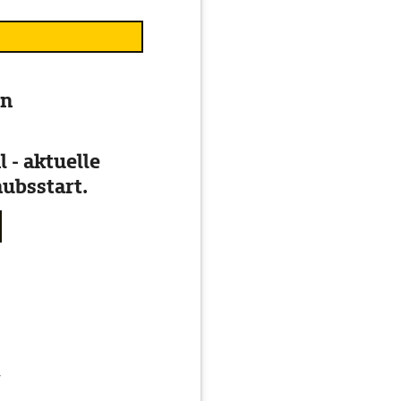
en
 - aktuelle
ubsstart.
g