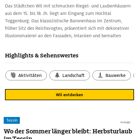
Das Städtchen Wil mit schmucken Riegel- und Laubenhäusern
aus dem 15. bis 18. Jh. liegt am Eingang zum Hochtal
Toggenburg. Das klassizistische Baronenhaus im Zentrum,
früher Sitz des Reichsvogtes, präsentiert sich mit dekorativer
Illusionsmalerei an den Fassaden, Intarsien und bemalten
Kuppelöfen im Inneren als herrschaftlicher Wohnsitz. Der Hof,
die wehrhafte bischöfliche Residenz auf dem Stadtberg, war
Highlights & Sehenswertes
einst Sommersitz der St. Galler Bischöfe. Wil gilt als lebendige
und lebenswerte Stadt mit hohem Kulturangebot und
Freizeitwert.
Aktivitäten
Landschaft
Bauwerke
Wil entdecken
Tessin
Anzeige
Wo der Sommer länger bleibt: Herbsturlaub
im Tessin