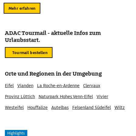
Mehr erfahren
ADAC Tourmail - aktuelle Infos zum
Urlaubsstart.
Tourmail bestellen
Orte und Regionen in der Umgebung
Eifel
Vianden
La Roche-en-Ardenne
Clervaux
Provinz Lüttich
Naturpark Hohes Venn-Eifel
Vivier
Westeifel
Houffalize
Autelbas
Felsenland Südeifel
Wiltz
Prümer Land
Provinz Luxemburg
Reuler
Region Trier
Highlights