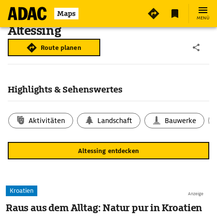
Maps
MENÜ
Altessing
Route planen
Highlights & Sehenswertes
Aktivitäten
Landschaft
Bauwerke
Altessing entdecken
Kroatien
Anzeige
Raus aus dem Alltag: Natur pur in Kroatien