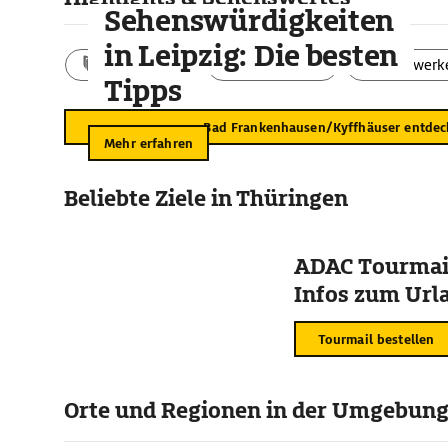
Sehenswürdigkeiten
in Leipzig: Die besten
Aktivitäten
Landschaft
Bauwerk
Tipps
Bad Frankenhausen/Kyffhäuser entdec
Mehr erfahren
Beliebte Ziele in Thüringen
ADAC Tourmail
Infos zum Urla
Tourmail bestellen
Orte und Regionen in der Umgebun