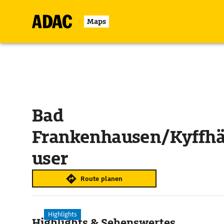
Maps
Bad
Frankenhausen/Kyffh
user
Route planen
Highlights
Highlights & Sehenswertes