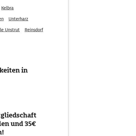
Kelbra
en
Unterharz
le Unstrut
Reinsdorf
eiten in
gliedschaft
en und 35€
n!