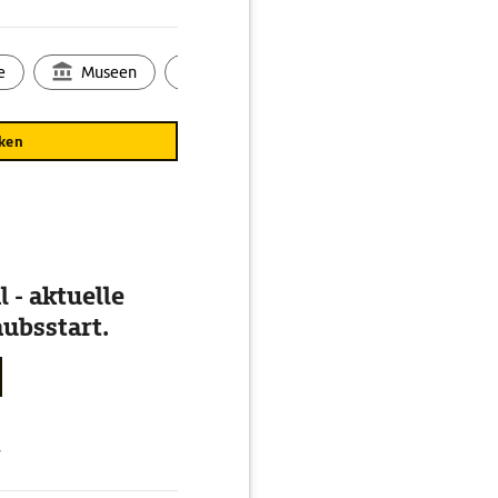
e
Museen
Ortsbild
Touren
Ges
ken
 - aktuelle
ubsstart.
g