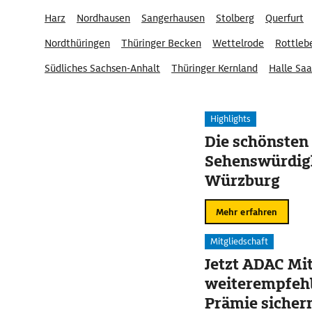
Harz
Nordhausen
Sangerhausen
Stolberg
Querfurt
Nordthüringen
Thüringer Becken
Wettelrode
Rottleb
Südliches Sachsen-Anhalt
Thüringer Kernland
Halle Saa
Naturpark Kyffhäuser
Highlights
Die schönsten
Sehenswürdigk
Würzburg
Mehr erfahren
Mitgliedschaft
Jetzt ADAC Mit
weiterempfehl
Prämie sicher