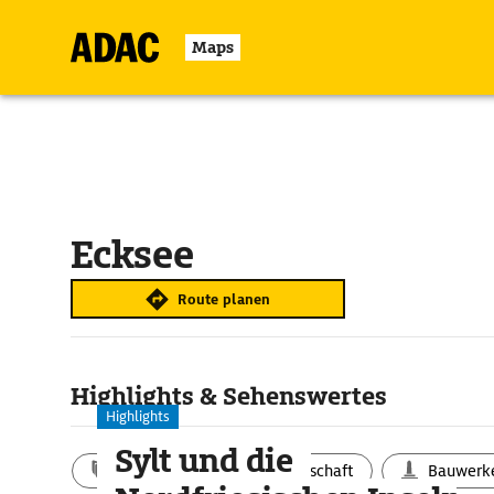
Maps
Ecksee
Route planen
Highlights & Sehenswertes
Highlights
Sylt und die
Aktivitäten
Landschaft
Bauwerk