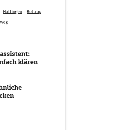
Hattingen
Bottrop
lweg
assistent:
nfach klären
hnliche
cken