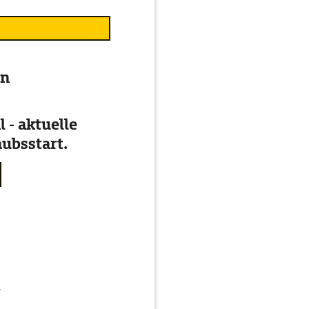
en
 - aktuelle
ubsstart.
g