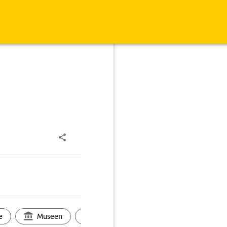
e
Museen
Ortsbild
Touren
Ges