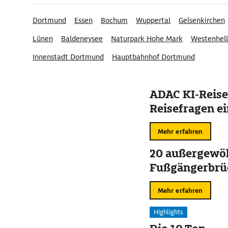
Dortmund
Essen
Bochum
Wuppertal
Gelsenkirchen
Lünen
Baldeneysee
Naturpark Hohe Mark
Westenhel
Innenstadt Dortmund
Hauptbahnhof Dortmund
ADAC KI-Reise
Reisefragen ei
Mehr erfahren
20 außergewö
Fußgängerbrü
Mehr erfahren
Highlights