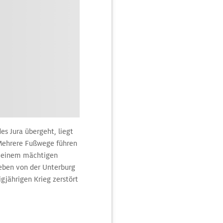
es Jura übergeht, liegt
 Mehrere Fußwege führen
uf einem mächtigen
ieben von der Unterburg
ßigjährigen Krieg zerstört
ene auf Schwarzwald,