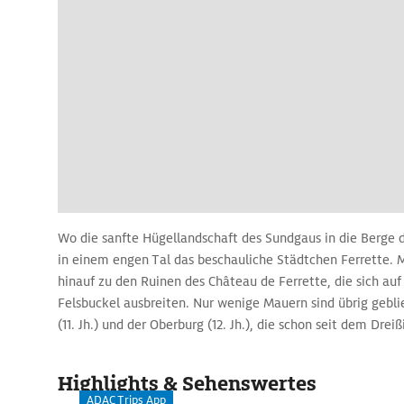
Wo die sanfte Hügellandschaft des Sundgaus in die Berge d
in einem engen Tal das beschauliche Städtchen Ferrette.
hinauf zu den Ruinen des Château de Ferrette, die sich a
Felsbuckel ausbreiten. Nur wenige Mauern sind übrig gebl
(11. Jh.) und der Oberburg (12. Jh.), die schon seit dem Drei
sind.
Von oben bietet sich ein weiter Ausblick über die Rheineb
Highlights & Sehenswertes
Jura und Vogesen.
ADAC Trips App