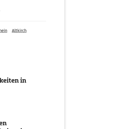
g
hein
Altkirch
eiten in
ten