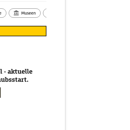
e
Museen
Ortsbild
Touren
Ges
 - aktuelle
ubsstart.