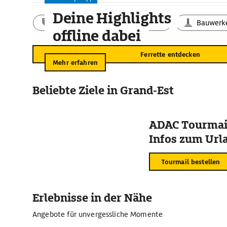
Deine Highlights
Aktivitäten
Landschaft
Bauwerk
offline dabei
Ferrette entdecken
Mehr erfahren
Beliebte Ziele in Grand-Est
ADAC Tourmail
Infos zum Urla
Tourmail bestellen
Erlebnisse in der Nähe
Angebote für unvergessliche Momente