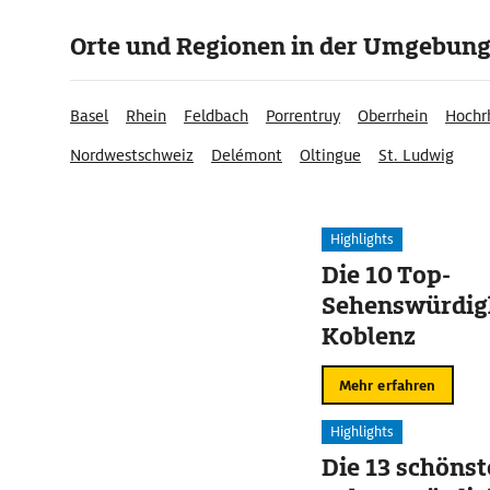
Orte und Regionen in der Umgebun
Basel
Rhein
Feldbach
Porrentruy
Oberrhein
Hochr
Nordwestschweiz
Delémont
Oltingue
St. Ludwig
Highlights
Die 10 Top-
Sehenswürdigk
Koblenz
Mehr erfahren
Highlights
Die 13 schöns