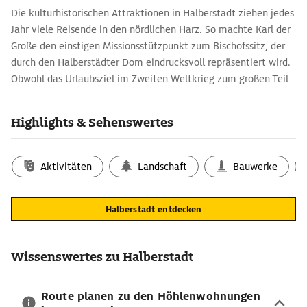
Die kulturhistorischen Attraktionen in Halberstadt ziehen jedes
Jahr viele Reisende in den nördlichen Harz. So machte Karl der
Große den einstigen Missionsstützpunkt zum Bischofssitz, der
durch den Halberstädter Dom eindrucksvoll repräsentiert wird.
Obwohl das Urlaubsziel im Zweiten Weltkrieg zum großen Teil
zerstört wurde, erstrahlen zahlreiche historische Gebäude
heute wieder in perfekt restauriertem Zustand.
Highlights & Sehenswertes
Halberstadt-Reisetipps für Urlaub im Harz
Die über 1.200 Jahre alte Stadt verfügt über viele einzigartige
Aktivitäten
Landschaft
Bauwerke
Sehenswürdigkeiten. Der
St. Stephanus Dom
gilt als
Meisterwerk der gotischen Architektur und beherbergt mit über
600 Exponaten den größten Domschatz in Deutschland.
Halberstadt entdecken
Unschätzbare Kunstwerke aus den verschiedenen Epochen sind
für Gläubige und Kunstinteressierte gleichermaßen von
Bedeutung. Zu den Highlights zählt insbesondere die
Wissenswertes zu Halberstadt
Halberstädter Madonna aus dem Jahre 1230.
Anreise nach Halberstadt mit ADAC Maps
Route planen zu den Höhlenwohnungen