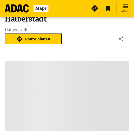
Maps
MENÜ
Halberstadt
Halberstadt
Route planen