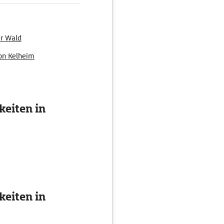
er Wald
on Kelheim
 Thermenland
eiten in
eiten in