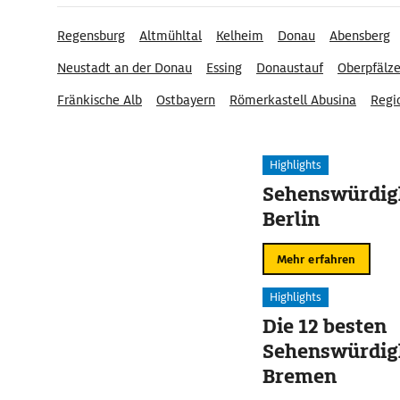
Regensburg
Altmühltal
Kelheim
Donau
Abensberg
Neustadt an der Donau
Essing
Donaustauf
Oberpfälz
Fränkische Alb
Ostbayern
Römerkastell Abusina
Regi
Hopfenland Hallertau
Aunkofen
Bayerisches Golf- und
Highlights
Sehenswürdigk
Berlin
Mehr erfahren
Highlights
Die 12 besten
Sehenswürdigk
Bremen