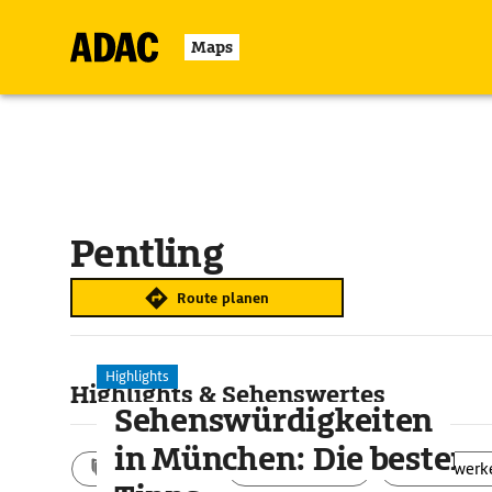
Maps
Pentling
Route planen
Highlights
Highlights & Sehenswertes
Sehenswürdigkeiten
in München: Die besten
Aktivitäten
Landschaft
Bauwerk