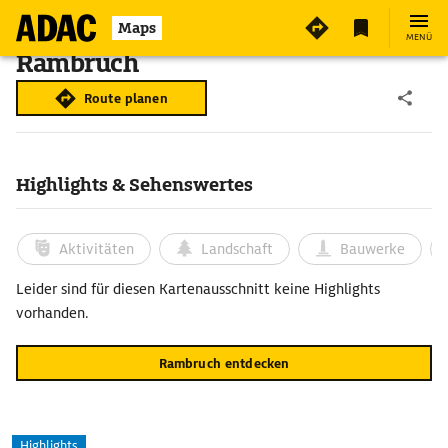
Maps
MENÜ
Rambruch
Route planen
Highlights & Sehenswertes
Aktivitäten
Landschaft
Bauwerke
Leider sind für diesen Kartenausschnitt keine Highlights
vorhanden.
Rambruch entdecken
Highlights