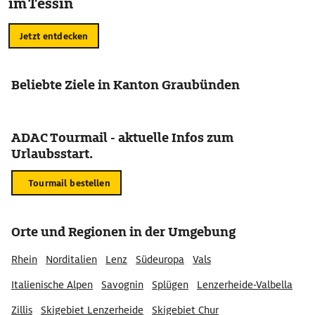
im Tessin
Jetzt entdecken
Beliebte Ziele in Kanton Graubünden
ADAC Tourmail - aktuelle Infos zum
Urlaubsstart.
Tourmail bestellen
Orte und Regionen in der Umgebung
Rhein
Norditalien
Lenz
Südeuropa
Vals
Italienische Alpen
Savognin
Splügen
Lenzerheide-Valbella
Zillis
Skigebiet Lenzerheide
Skigebiet Chur