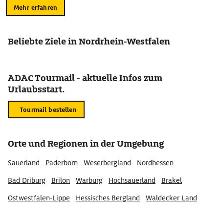
Mehr erfahren
Beliebte Ziele in Nordrhein-Westfalen
ADAC Tourmail - aktuelle Infos zum
Urlaubsstart.
Tourmail bestellen
Orte und Regionen in der Umgebung
Sauerland
Paderborn
Weserbergland
Nordhessen
Bad Driburg
Brilon
Warburg
Hochsauerland
Brakel
Ostwestfalen-Lippe
Hessisches Bergland
Waldecker Land
Obermarsberg
Dahl
Erlebnisregion Kassel-Land
Brenken