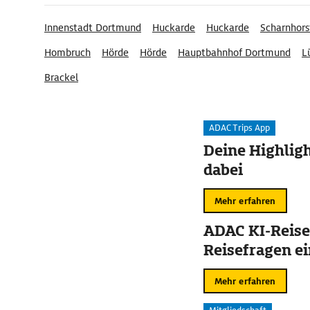
Innenstadt Dortmund
Huckarde
Huckarde
Scharnhors
Hombruch
Hörde
Hörde
Hauptbahnhof Dortmund
L
Brackel
ADAC Trips App
Deine Highligh
dabei
Mehr erfahren
ADAC KI-Reise
Reisefragen ei
Mehr erfahren