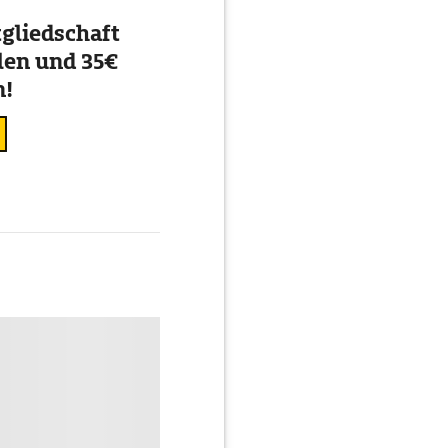
gliedschaft
en und 35€
n!