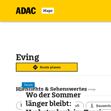
Maps
Eving
Route planen
Tessin
Highlights & Sehenswertes
Anzeige
Wo der Sommer
länger bleibt:
Aktivitäten
Landschaft
Bauwerk