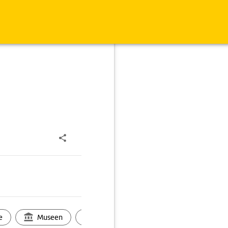
e
Museen
Ortsbild
Touren
Ges