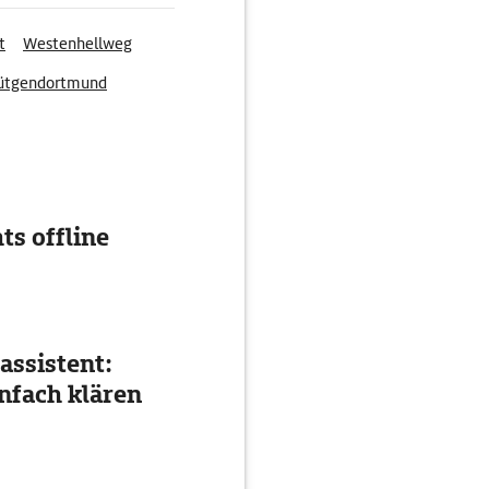
t
Westenhellweg
ütgendortmund
ts offline
assistent:
nfach klären