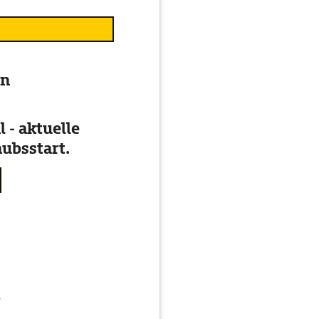
en
 - aktuelle
ubsstart.
g