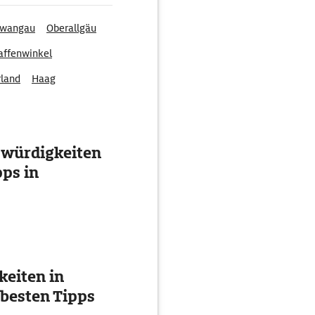
hwangau
Oberallgäu
affenwinkel
rland
Haag
swürdigkeiten
ps in
eiten in
 besten Tipps