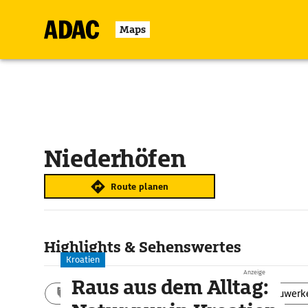
Maps
Niederhöfen
Route planen
Highlights & Sehenswertes
Kroatien
Anzeige
Raus aus dem Alltag:
Aktivitäten
Landschaft
Bauwerk