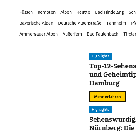
Füssen
Kempten
Alpen
Reutte
Bad Hindelang
Sc
Bayerische Alpen
Deutsche Alpenstraße
Tannheim
Pf
Ammergauer Alpen
Außerfern
Bad Faulenbach
Tirole
Highlights
Top-12-Sehen
und Geheimtip
Hamburg
Mehr erfahren
Highlights
Sehenswürdigk
Nürnberg: Die