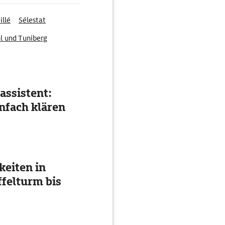
illé
Sélestat
hl und Tuniberg
assistent:
nfach klären
eiten in
ffelturm bis