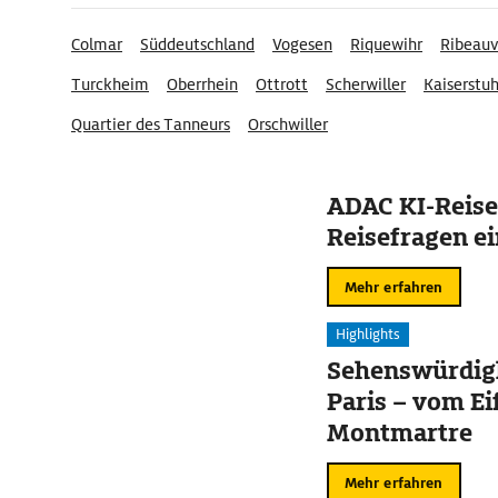
Colmar
Süddeutschland
Vogesen
Riquewihr
Ribeauv
Turckheim
Oberrhein
Ottrott
Scherwiller
Kaiserstu
Quartier des Tanneurs
Orschwiller
ADAC KI-Reise
Reisefragen ei
Mehr erfahren
Highlights
Sehenswürdigk
Paris – vom Ei
Montmartre
Mehr erfahren