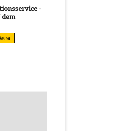
ionsservice -
f dem
ligung