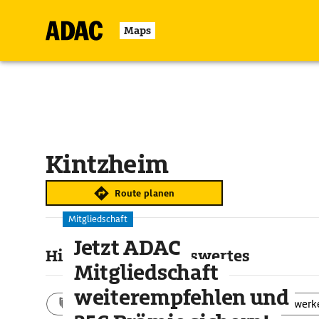
Maps
Kintzheim
Route planen
Mitgliedschaft
Jetzt ADAC
Highlights & Sehenswertes
Mitgliedschaft
weiterempfehlen und
Aktivitäten
Landschaft
Bauwerk