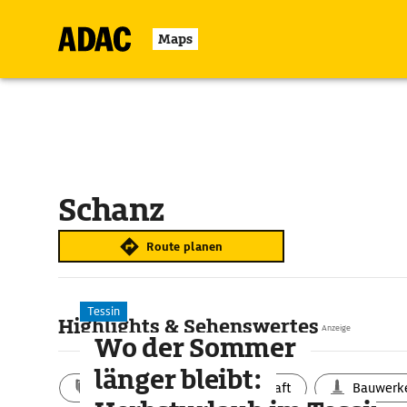
Maps
Schanz
Route planen
Tessin
Highlights & Sehenswertes
Anzeige
Wo der Sommer
länger bleibt:
Aktivitäten
Landschaft
Bauwerk