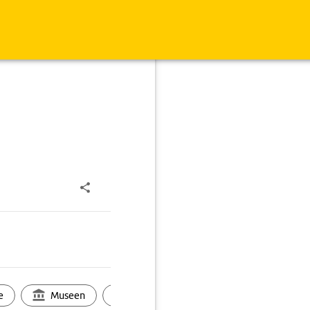
e
Museen
Ortsbild
Touren
Ges