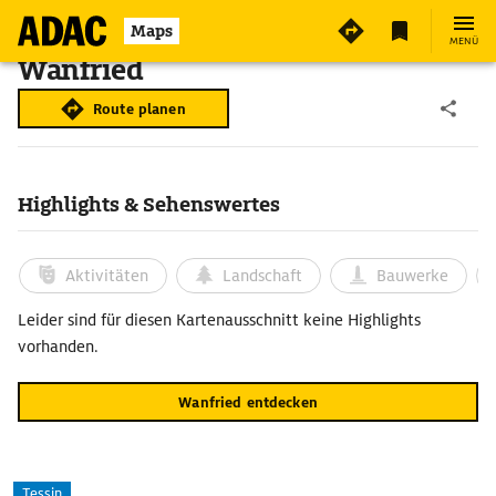
Maps
MENÜ
Wanfried
Route planen
Highlights & Sehenswertes
Aktivitäten
Landschaft
Bauwerke
Leider sind für diesen Kartenausschnitt keine Highlights
vorhanden.
Wanfried entdecken
Tessin