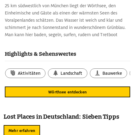
25 km südwestlich von München liegt der Wörthsee, den
Einheimische und Gäste als einen der wärmsten Seen des
Voralpenlandes schätzen. Das Wasser ist weich und klar und
schimmert je nach Sonnenstand in wunderschönem Grünblau.
Man kann hier baden, segeln, surfen, rudern und Tretboot
fahren.
Auch seine beiden kleinen Brüder Pilsensee und Weßlinger See
Highlights & Sehenswertes
erwärmen sich schnell. Im Winter frieren sie zu und eignen sich
dann wunderbar für eine idyllische Schlittschuhpartie.
Aktivitäten
Landschaft
Bauwerke
Wörthsee entdecken
Lost Places in Deutschland: Sieben Tipps
Mehr erfahren