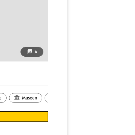
4
e
Museen
Ortsbild
Touren
Ges