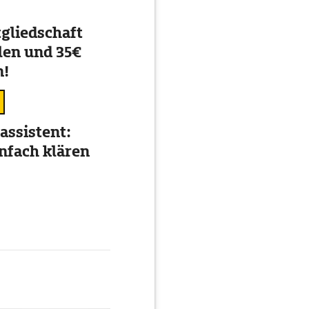
gliedschaft
en und 35€
n!
assistent:
nfach klären