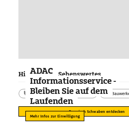
ADAC
Highlights & Sehenswertes
Informationsservice -
Bleiben Sie auf dem
Aktivitäten
Landschaft
Bauwerk
Laufenden
Bayerisch Schwaben entdecken
Mehr Infos zur Einwilligung