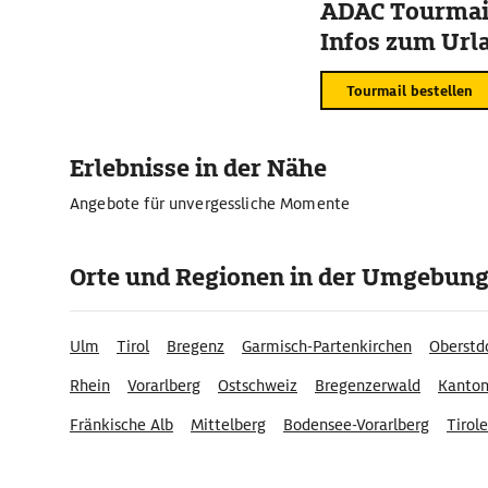
ADAC Tourmail
Infos zum Urla
Tourmail bestellen
Erlebnisse in der Nähe
Angebote für unvergessliche Momente
Orte und Regionen in der Umgebun
Ulm
Tirol
Bregenz
Garmisch-Partenkirchen
Oberstd
Rhein
Vorarlberg
Ostschweiz
Bregenzerwald
Kanton
Fränkische Alb
Mittelberg
Bodensee-Vorarlberg
Tirol
Hopfenland Hallertau