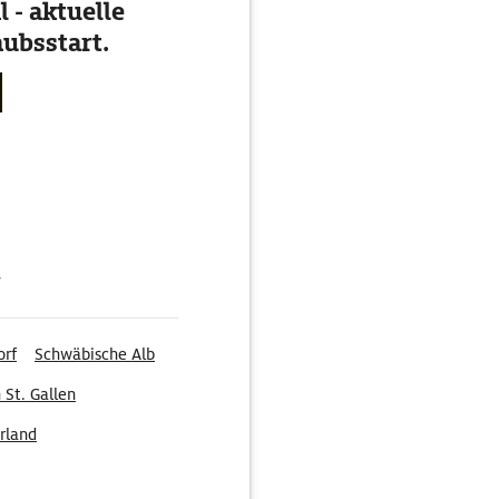
 - aktuelle
ubsstart.
g
orf
Schwäbische Alb
 St. Gallen
erland