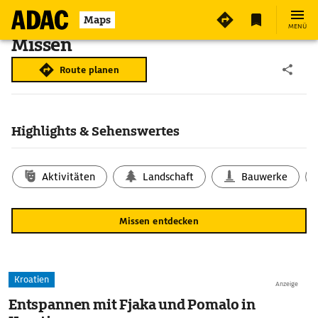
Maps
MENÜ
Missen
Route planen
Highlights & Sehenswertes
Aktivitäten
Landschaft
Bauwerke
Missen entdecken
Kroatien
Anzeige
Entspannen mit Fjaka und Pomalo in