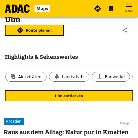
Maps
MENÜ
Ulm
Route planen
Highlights & Sehenswertes
Aktivitäten
Landschaft
Bauwerke
Ulm entdecken
Kroatien
Anzeige
Raus aus dem Alltag: Natur pur in Kroatien