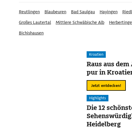
Reutlingen
Blaubeuren
Bad Saulgau
Hayingen
Ried
Großes Lautertal
Mittlere Schwäbische Alb
Herberting
Bichishausen
Kroatien
Raus aus dem 
pur in Kroatie
Jetzt entdecken!
Highlights
Die 12 schöns
Sehenswürdigk
Heidelberg