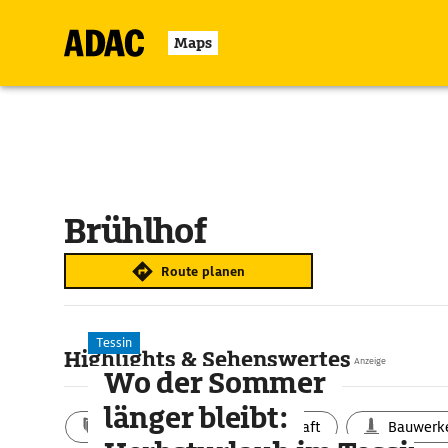
Maps
Brühlhof
Route planen
Tessin
Highlights & Sehenswertes
Anzeige
Wo der Sommer
länger bleibt:
Aktivitäten
Landschaft
Bauwerk