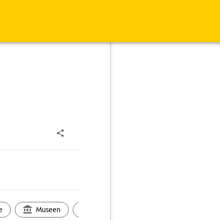
e
Museen
Ortsbild
Touren
Ges