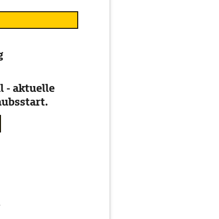
g
 - aktuelle
ubsstart.
g