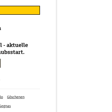
n
 - aktuelle
ubsstart.
g
lo
Göschenen
Segnas