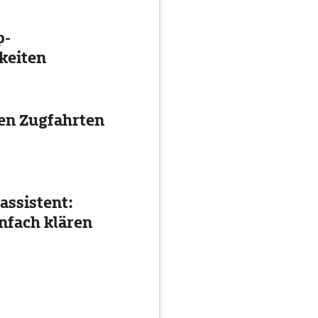
p-
keiten
ten Zugfahrten
assistent:
nfach klären