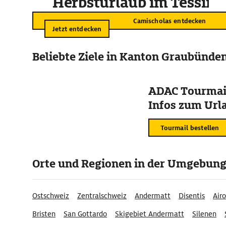
Herbsturlaub im Tessin
Camischolas entdecken
Jetzt entdecken
Beliebte Ziele in Kanton Graubünde
ADAC Tourmail
Infos zum Urla
Tourmail bestellen
Orte und Regionen in der Umgebun
Ostschweiz
Zentralschweiz
Andermatt
Disentis
Airo
Bristen
San Gottardo
Skigebiet Andermatt
Silenen