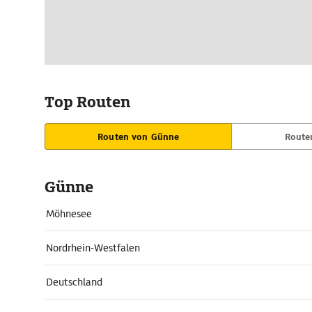
Top Routen
Routen von Günne
Route
Günne
Möhnesee
Nordrhein-Westfalen
Deutschland