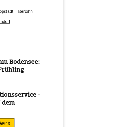
ppstadt
Iserlohn
ndorf
 am Bodensee:
Frühling
ionsservice -
f dem
ligung