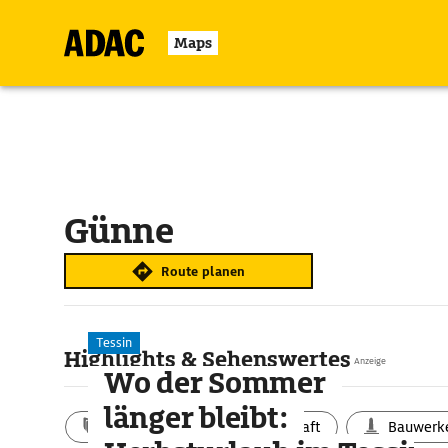
Maps
Günne
Route planen
Tessin
Highlights & Sehenswertes
Anzeige
Wo der Sommer
länger bleibt:
Aktivitäten
Landschaft
Bauwerk