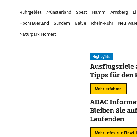
Ruhrgebiet
Münsterland
Soest
Hamm
Arnsberg
Li
Hochsauerland
Sundern
Balve
Rhein-Ruhr
Neu Ware
Naturpark Homert
Highlights
Ausflugsziele
Tipps für den 
Mehr erfahren
ADAC Informat
Bleiben Sie au
Laufenden
Mehr Infos zur Einwil