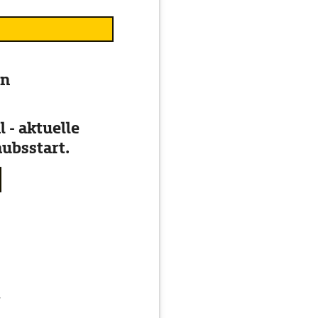
en
 - aktuelle
ubsstart.
g