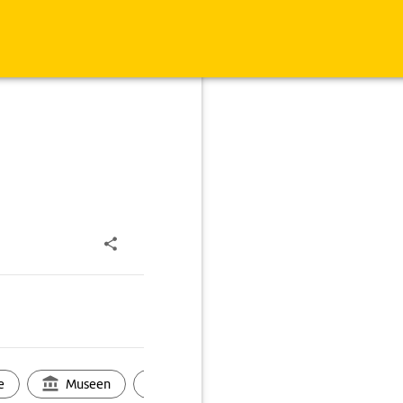
e
Museen
Ortsbild
Touren
Ges