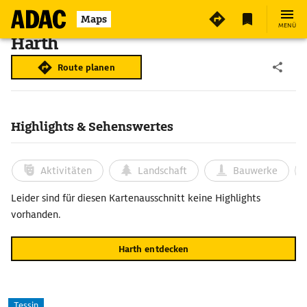
Maps
MENÜ
Harth
Route planen
Highlights & Sehenswertes
Aktivitäten
Landschaft
Bauwerke
Leider sind für diesen Kartenausschnitt keine Highlights
vorhanden.
Harth entdecken
Tessin