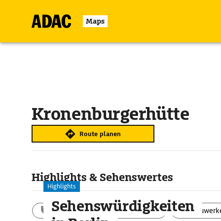
Maps
Kronenburgerhütte
Route planen
Highlights & Sehenswertes
Highlights
Sehenswürdigkeiten
Aktivitäten
Landschaft
Bauwerk