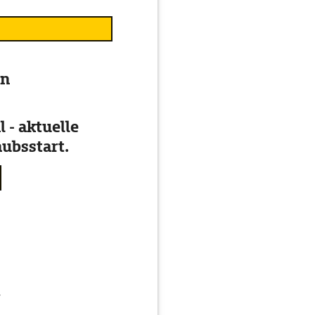
en
 - aktuelle
ubsstart.
g