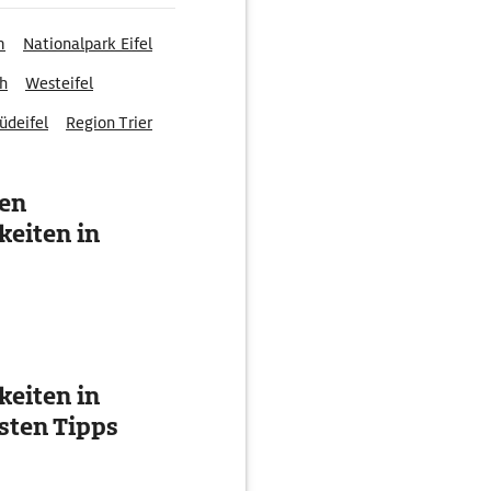
m
Nationalpark Eifel
ch
Westeifel
üdeifel
Region Trier
ten
eiten in
eiten in
esten Tipps