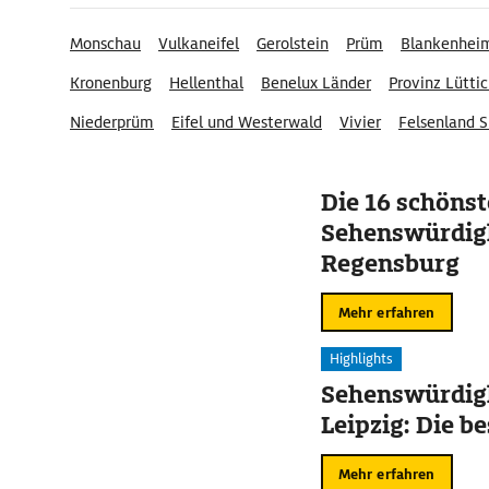
Monschau
Vulkaneifel
Gerolstein
Prüm
Blankenhei
Kronenburg
Hellenthal
Benelux Länder
Provinz Lütti
Niederprüm
Eifel und Westerwald
Vivier
Felsenland S
Die 16 schöns
Sehenswürdigk
Regensburg
Mehr erfahren
Highlights
Sehenswürdigk
Leipzig: Die b
Mehr erfahren