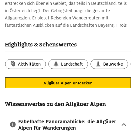
erstrecken sich über ein Gebiet, das teils in Deutschland, teils
in Österreich liegt. Der Gebirgsteil prägt die gesamte
Allgäuregion. Er bietet Reisenden Wanderrouten mit
fantastischen Ausblicken auf die Landschaften Bayerns, Tirols
und Vorarlberg.
Attraktive Reisetipps für die Allgäuer Alpen
Highlights & Sehenswertes
2
Mit 536 km
Fläche ist der
Bodensee
der größte deutsche See –
auch wenn er gleichzeitig teilweise zur Schweiz und zu
Aktivitäten
Landschaft
Bauwerke
Österreich gehört. Rund um den Bodensee entdecken Reisende
zahlreiche Aktivitäten. Bootsfahrten, Schwimmen,
Inselerkundungen und Radtouren rund um den See sind
Allgäuer Alpen entdecken
spannende Unternehmungen für Outdoorfans jeden Alters.
Rundtour in den Alpen: Route planen entlang
Wissenswertes zu den Allgäuer Alpen
der Gebirgszüge
Zwischen Bodensee und Königssee zieht sich die deutsche
Fabelhafte Panoramablicke: die Allgäuer
Alpenstraße. Die 484 km lange Route führt entlang der
Alpen für Wanderungen
bayrischen Alpen und ermöglicht fabelhafte Panoramablicke