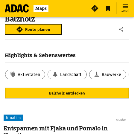
Maps
MENÜ
Balzholz
Route planen
Highlights & Sehenswertes
Aktivitäten
Landschaft
Bauwerke
Balzholz entdecken
Kroatien
Anzeige
Entspannen mit Fjaka und Pomalo in