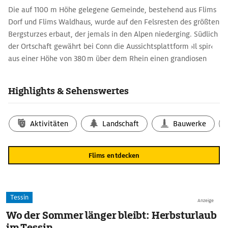
Die auf 1100 m Höhe gelegene Gemeinde, bestehend aus Flims
Dorf und Flims Waldhaus, wurde auf den Felsresten des größten
Bergsturzes erbaut, der jemals in den Alpen niederging. Südlich
der Ortschaft gewährt bei Conn die Aussichtsplattform ›Il spir‹
aus einer Höhe von 380 m über dem Rhein einen grandiosen
Blick über die Ruinaulta und den Vorderrhein. Flims ist ein guter
Ausgangspunkt für Wanderungen und Wildwassertouren durch
Highlights & Sehenswertes
die grandiose Ruinaulta. Es hat sich mit den Nachbarorten Laax
und Falera zur ›Alpenarena‹ zusammengeschlossen und gehört
mit rund 220 Pistenkilometern zu den größten
Aktivitäten
Landschaft
Bauwerke
Wintersportgebieten Graubündens. Im Sommer ist diese Region
mit insgesamt 330 km Trails ein Paradies für Mountainbiker.
Flims entdecken
Tessin
Anzeige
Wo der Sommer länger bleibt: Herbsturlaub
im Tessin