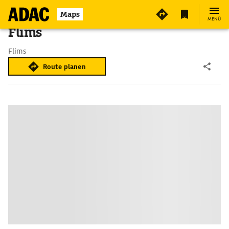
Maps
MENÜ
Flims
Flims
Route planen