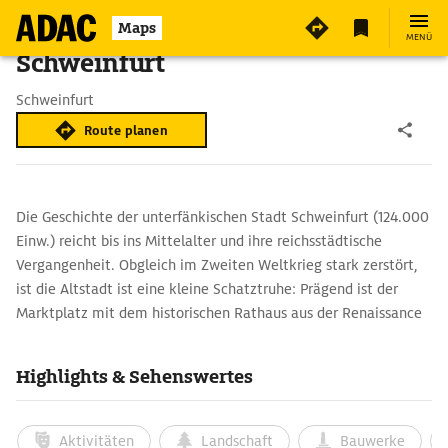
Maps
MENÜ
Schweinfurt
Schweinfurt
Route planen
Die Geschichte der unterfänkischen Stadt Schweinfurt (124.000
Einw.) reicht bis ins Mittelalter und ihre reichsstädtische
Vergangenheit. Obgleich im Zweiten Weltkrieg stark zerstört,
ist die Altstadt ist eine kleine Schatztruhe: Prägend ist der
Marktplatz mit dem historischen Rathaus aus der Renaissance
und dem Rückert-Denkmal. Beim Schlendern durch das
Zentrum entdeckt man liebevoll sanierte Winkel der Altstadt,
Highlights & Sehenswertes
darunter die Judengasse. Beeindruckend und beliebt ist das
Viertel Zürch mit seinen kleinen Gassen mit alten Wohn- und
Handwerkshäusern, umgeben von der Stadtmauer.
Aktivitäten
Landschaft
Bauwerke