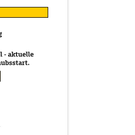
g
 - aktuelle
ubsstart.
g