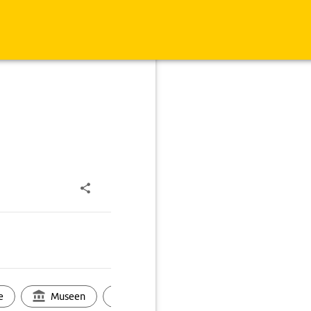
e
Museen
Ortsbild
Touren
Ges