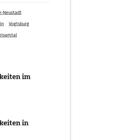
ee-Neustadt
in
Vogtsburg
eisamtal
keiten im
eiten in