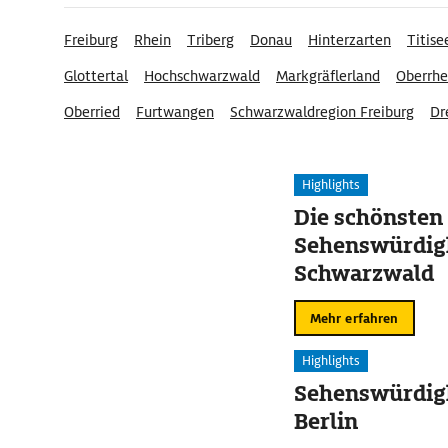
Freiburg
Rhein
Triberg
Donau
Hinterzarten
Titis
Glottertal
Hochschwarzwald
Markgräflerland
Oberrhe
Oberried
Furtwangen
Schwarzwaldregion Freiburg
Dr
Altstadt Freiburg im Breisgau
Highlights
Die schönsten
Sehenswürdig
Schwarzwald
Mehr erfahren
Highlights
Sehenswürdigk
Berlin