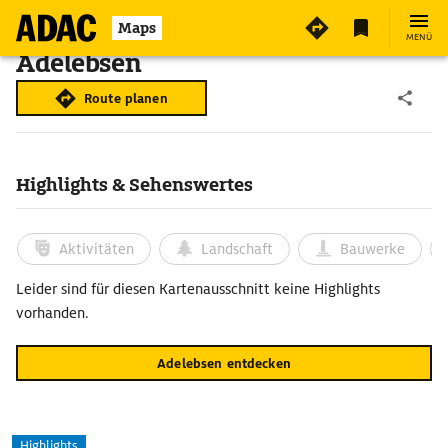
Maps
MENÜ
Adelebsen
Route planen
Highlights & Sehenswertes
Aktivitäten
Landschaft
Bauwerke
Leider sind für diesen Kartenausschnitt keine Highlights
vorhanden.
Adelebsen entdecken
Highlights