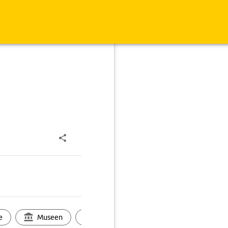
e
Museen
Ortsbild
Touren
Ges