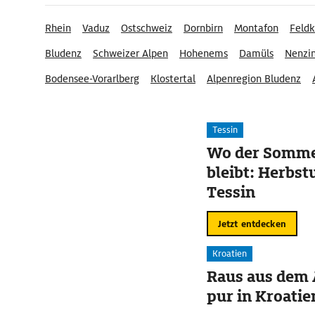
Rhein
Vaduz
Ostschweiz
Dornbirn
Montafon
Feldk
Bludenz
Schweizer Alpen
Hohenems
Damüls
Nenzi
Bodensee-Vorarlberg
Klostertal
Alpenregion Bludenz
Tessin
Wo der Somme
bleibt: Herbst
Tessin
Jetzt entdecken
Kroatien
Raus aus dem 
pur in Kroatie