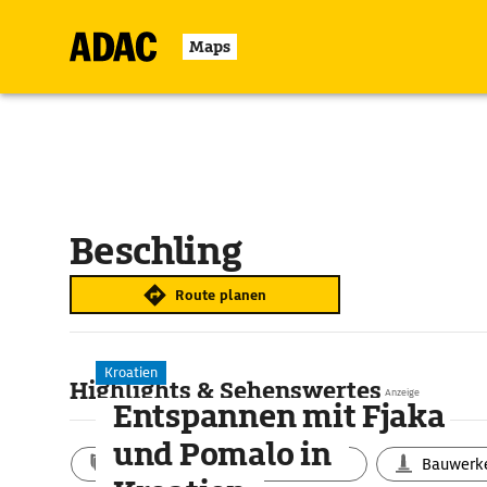
Maps
Beschling
Route planen
Kroatien
Highlights & Sehenswertes
Anzeige
Entspannen mit Fjaka
und Pomalo in
Aktivitäten
Landschaft
Bauwerk