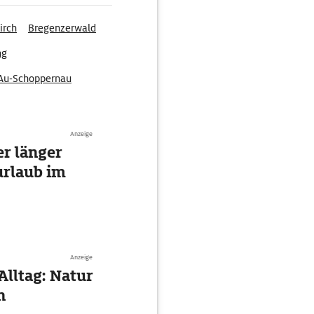
irch
Bregenzerwald
ng
Au-Schoppernau
Anzeige
r länger
urlaub im
Anzeige
Alltag: Natur
n