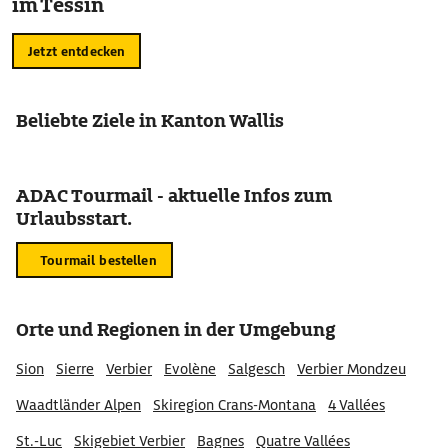
im Tessin
Jetzt entdecken
Beliebte Ziele in Kanton Wallis
ADAC Tourmail - aktuelle Infos zum
Urlaubsstart.
Tourmail bestellen
Orte und Regionen in der Umgebung
Sion
Sierre
Verbier
Evolène
Salgesch
Verbier Mondzeu
Waadtländer Alpen
Skiregion Crans-Montana
4 Vallées
St.-Luc
Skigebiet Verbier
Bagnes
Quatre Vallées