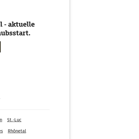
 - aktuelle
ubsstart.
g
n
St.-Luc
es
Rhônetal