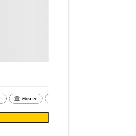
e
Museen
Ortsbild
Touren
Ges