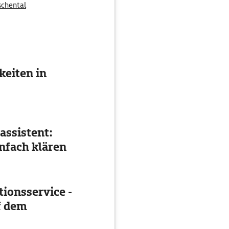
schental
eiten in
assistent:
nfach klären
ionsservice -
f dem