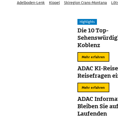
Adelboden-Lenk
Kippel
Skiregion Crans-Montana
Löt
Highlights
Die 10 Top-
Sehenswürdigk
Koblenz
Mehr erfahren
ADAC KI-Reise
Reisefragen ei
Mehr erfahren
ADAC Informat
Bleiben Sie au
Laufenden