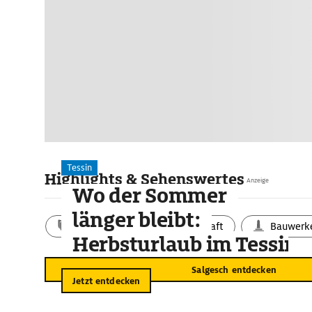
Tessin
Highlights & Sehenswertes
Anzeige
Wo der Sommer
länger bleibt:
Aktivitäten
Landschaft
Bauwerk
Herbsturlaub im Tessin
Salgesch entdecken
Jetzt entdecken