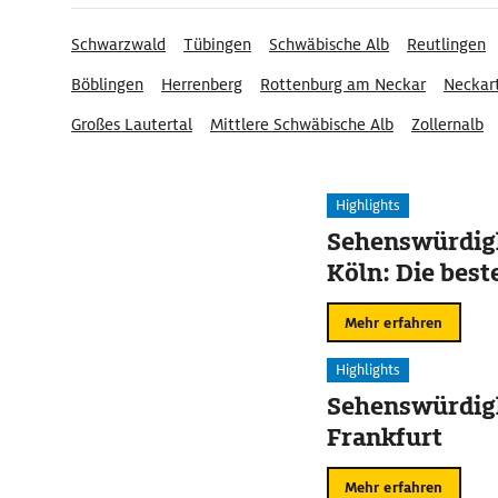
Schwarzwald
Tübingen
Schwäbische Alb
Reutlingen
Böblingen
Herrenberg
Rottenburg am Neckar
Neckar
Großes Lautertal
Mittlere Schwäbische Alb
Zollernalb
Albtrauf
Highlights
Sehenswürdigk
Köln: Die best
Mehr erfahren
Highlights
Sehenswürdigk
Frankfurt
Mehr erfahren