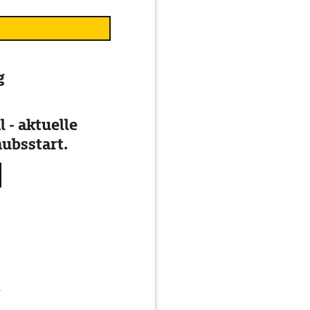
g
 - aktuelle
ubsstart.
g