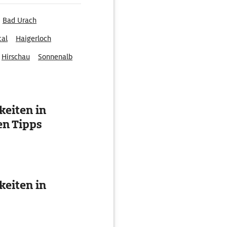
Bad Urach
tal
Haigerloch
Hirschau
Sonnenalb
eiten in
en Tipps
eiten in