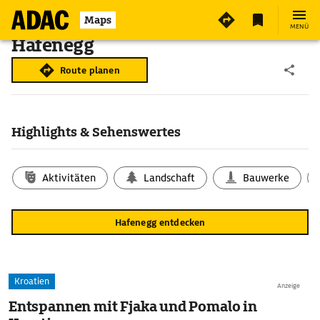
Maps
MENÜ
Hafenegg
Route planen
Highlights & Sehenswertes
Aktivitäten
Landschaft
Bauwerke
Hafenegg entdecken
Kroatien
Anzeige
Entspannen mit Fjaka und Pomalo in