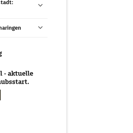
stadt:
maringen
g
 - aktuelle
ubsstart.