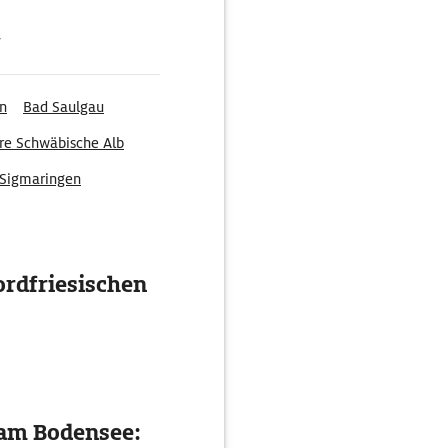
g
en
Bad Saulgau
ere Schwäbische Alb
s Sigmaringen
ordfriesischen
 am Bodensee: