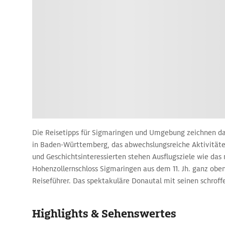
Die Reisetipps für Sigmaringen und Umgebung zeichnen das
in Baden-Württemberg, das abwechslungsreiche Aktivitäten
und Geschichtsinteressierten stehen Ausflugsziele wie das
Hohenzollernschloss Sigmaringen aus dem 11. Jh. ganz oben
Reiseführer. Das spektakuläre Donautal mit seinen schrof
die malerischen Flussauen der Donau sind empfehlenswerte
Naturverbundene.
Highlights & Sehenswertes