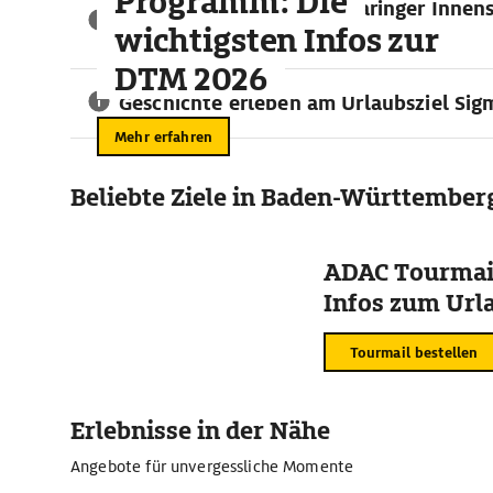
Programm: Die
Route planen in die Sigmaringer Innen
wichtigsten Infos zur
Parkmöglichkeiten
DTM 2026
Geschichte erleben am Urlaubsziel Sig
Mehr erfahren
Beliebte Ziele in Baden-Württember
ADAC Tourmail
Infos zum Urla
Tourmail bestellen
Erlebnisse in der Nähe
Angebote für unvergessliche Momente