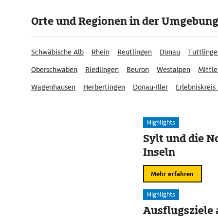
Orte und Regionen in der Umgebun
Schwäbische Alb
Rhein
Reutlingen
Donau
Tuttling
Oberschwaben
Riedlingen
Beuron
Westalpen
Mittl
Wagenhausen
Herbertingen
Donau-Iller
Erlebniskrei
Langenbrunn-Werenwag
Highlights
Sylt und die N
Inseln
Mehr erfahren
Highlights
Ausflugsziele