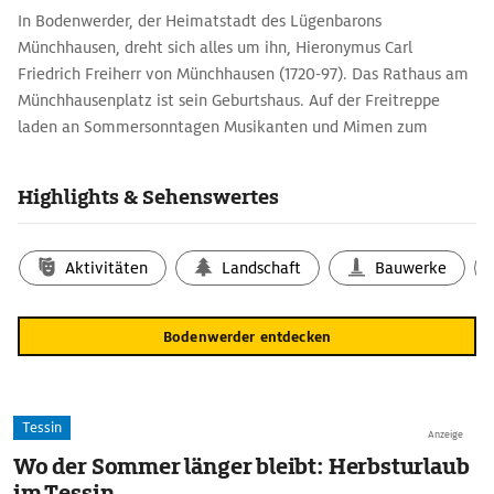
In Bodenwerder, der Heimatstadt des Lügenbarons
Münchhausen, dreht sich alles um ihn, Hieronymus Carl
Friedrich Freiherr von Münchhausen (1720-97). Das Rathaus am
Münchhausenplatz ist sein Geburtshaus. Auf der Freitreppe
laden an Sommersonntagen Musikanten und Mimen zum
Münchhausen-Freilichtspiel ein.
In der Nähe liegt die Schulenburg mit dem
Highlights & Sehenswertes
Münchhausenmuseum, das allerlei über Leben und Lügen
dieses Edelmanns erfährt. Am Kulturbahnhof Bodenwerder
werden Fahrten auf der Draisine angeboten.
Aktivitäten
Landschaft
Bauwerke
Bodenwerder entdecken
Tessin
Anzeige
Wo der Sommer länger bleibt: Herbsturlaub
im Tessin