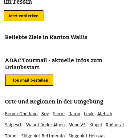
im Tessin
Jetzt entdecken
Beliebte Ziele in Kanton Wallis
ADAC Tourmail - aktuelle Infos zum
Urlaubsstart.
Tourmail bestellen
Orte und Regionen in der Umgebung
Berner Oberland
Brig
Sierre
Raron
Leuk
Aletsch
Salgesch
Waadtländer Alpen
Mund VS
Kippel
Rhônetal
Törbel
Skigebiet Bettmeralp
Skigebiet Hohsaas