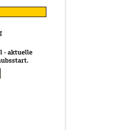
g
 - aktuelle
ubsstart.
g