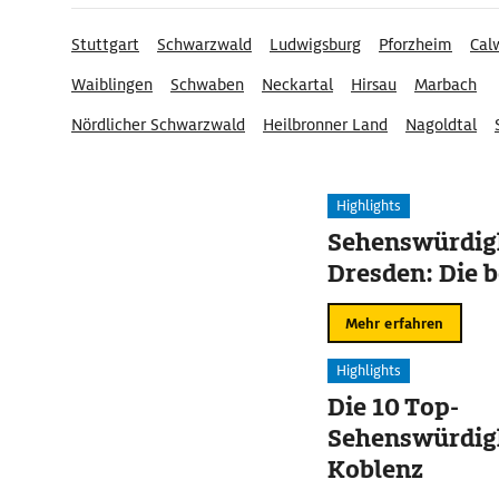
Stuttgart
Schwarzwald
Ludwigsburg
Pforzheim
Cal
Waiblingen
Schwaben
Neckartal
Hirsau
Marbach
Nördlicher Schwarzwald
Heilbronner Land
Nagoldtal
Kur- und Ferienregion Calw
Highlights
Sehenswürdigk
Dresden: Die b
Mehr erfahren
Highlights
Die 10 Top-
Sehenswürdigk
Koblenz