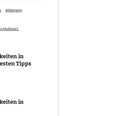
w
Böblingen
Schloßplatz
eiten in
esten Tipps
eiten in