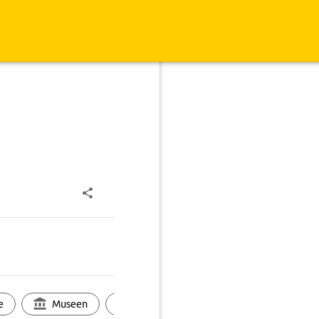
e
Museen
Ortsbild
Touren
Ges