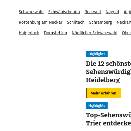
Schwarzwald
Schwäbische Alb
Rottweil
Nagold
Alp
Rottenburg am Neckar
Schiltach
Schramberg
Neckar
Haigerloch
Dornstetten
Nördlicher Schwarzwald
Ober
Schwarzwald-Baar
Highlights
Die 12 schöns
Sehenswürdigk
Heidelberg
Mehr erfahren
Highlights
Top-Sehenswür
Trier entdeck