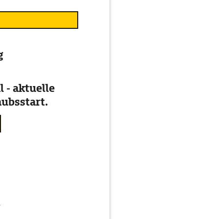
g
 - aktuelle
ubsstart.
g