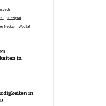
irsbach
tal
Kinzigtal
er Neckar
Wolftal
ten
eiten in
digkeiten in
en