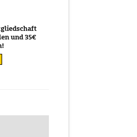
gliedschaft
en und 35€
n!