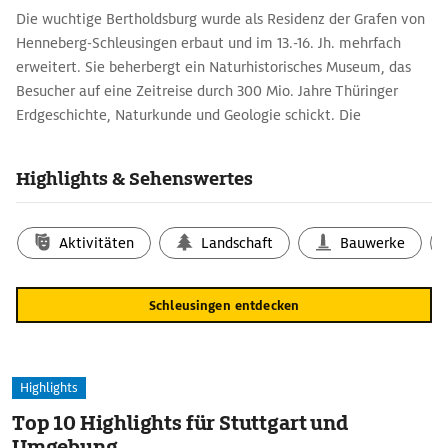
Die wuchtige Bertholdsburg wurde als Residenz der Grafen von
Henneberg-Schleusingen erbaut und im 13.-16. Jh. mehrfach
erweitert. Sie beherbergt ein Naturhistorisches Museum, das
Besucher auf eine Zeitreise durch 300 Mio. Jahre Thüringer
Erdgeschichte, Naturkunde und Geologie schickt. Die
Johanniskirche war die Grablege der Grafen und zeigt die
Grabmäler stolzer Ritter und edler Damen.
Highlights & Sehenswertes
Aktivitäten
Landschaft
Bauwerke
Schleusingen entdecken
Highlights
Top 10 Highlights für Stuttgart und
Umgebung