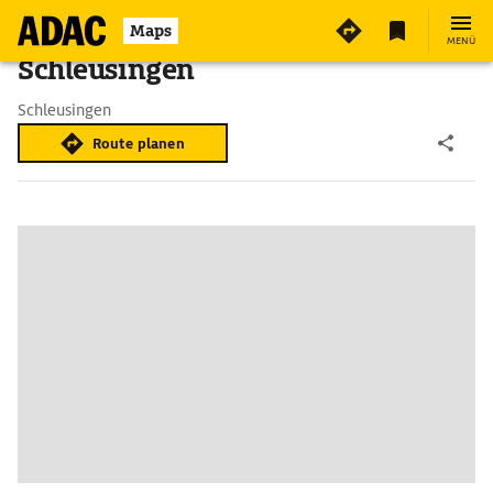
Maps
MENÜ
Schleusingen
Schleusingen
Route planen