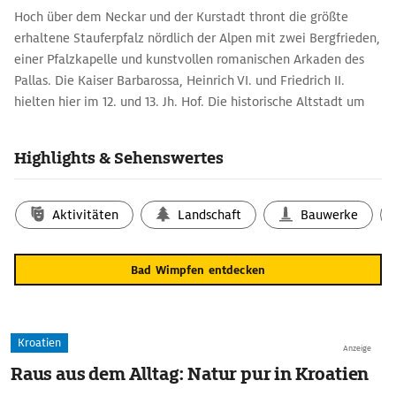
Hoch über dem Neckar und der Kurstadt thront die größte
erhaltene Stauferpfalz nördlich der Alpen mit zwei Bergfrieden,
einer Pfalzkapelle und kunstvollen romanischen Arkaden des
Pallas. Die Kaiser Barbarossa, Heinrich VI. und Friedrich II.
hielten hier im 12. und 13. Jh. Hof. Die historische Altstadt um
den Marktplatz mit der Evangelischen Stadtkirche, die ihr
Aussehen um 1500 erhielt, prägen Fachwerkhäuser: das
Highlights & Sehenswertes
bürgerliche Spital, heute Reichsstädtisches Museum, das
frühere Gasthaus ›Zur Krone‹ (Hauptstraße 69) und das
›Schmuckkästchen‹ (Badgasse 8).
Aktivitäten
Landschaft
Bauwerke
Bad Wimpfen entdecken
Kroatien
Anzeige
Raus aus dem Alltag: Natur pur in Kroatien