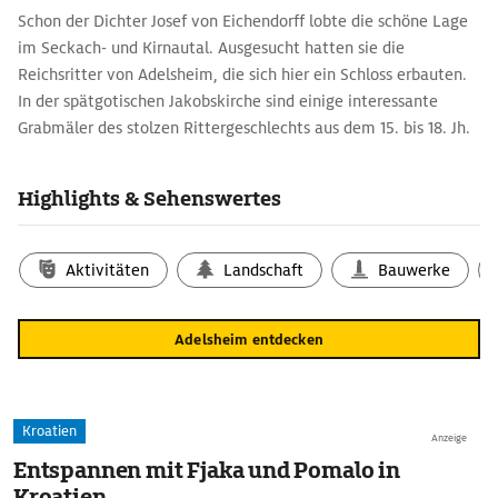
Schon der Dichter Josef von Eichendorff lobte die schöne Lage
im Seckach- und Kirnautal. Ausgesucht hatten sie die
Reichsritter von Adelsheim, die sich hier ein Schloss erbauten.
In der spätgotischen Jakobskirche sind einige interessante
Grabmäler des stolzen Rittergeschlechts aus dem 15. bis 18. Jh.
zu sehen.
Highlights & Sehenswertes
In Adelsheim-Sennfeld ist in der ehemaligen Synagoge, erbaut
1834-36, das Heimatmuseum untergebracht. Sie ist etwas
Besonderes, da die meisten Synagogen der ländlichen jüdischen
Aktivitäten
Landschaft
Bauwerke
Bevölkerung heute als Wohn- oder Lagerhäuser dienen, sofern
sie nicht zerstört oder abgerissen sind.
Adelsheim entdecken
Kroatien
Anzeige
Entspannen mit Fjaka und Pomalo in
Kroatien