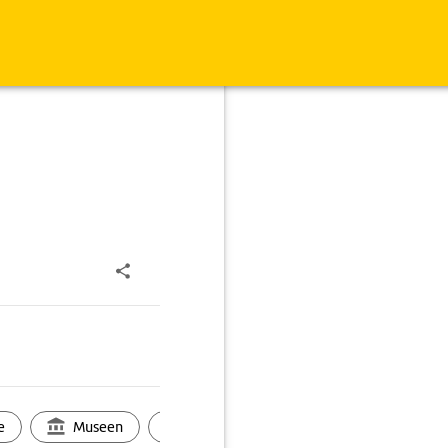
e
Museen
Ortsbild
Touren
Ges