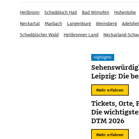
Heilbronn
Schwäbisch Hall
Bad Wimpfen
Hohenlohe
Neckartal
Marbach
Langenburg
Weinsberg
Adelshe
Schwäbischer Wald
Heilbronner Land
Neckarland-Schw
Highlights
Sehenswürdigk
Leipzig: Die b
Mehr erfahren
Tickets, Orte
Die wichtigste
DTM 2026
Mehr erfahren