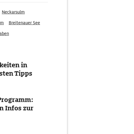
Neckarsulm
im
Breitenauer See
aben
eiten in
esten Tipps
, Programm:
n Infos zur