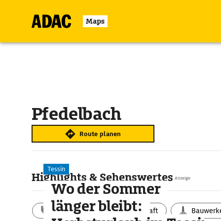
Maps
Pfedelbach
Route planen
Tessin
Highlights & Sehenswertes
Anzeige
Wo der Sommer
länger bleibt:
Aktivitäten
Landschaft
Bauwerk