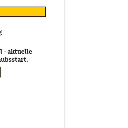
g
 - aktuelle
ubsstart.
g