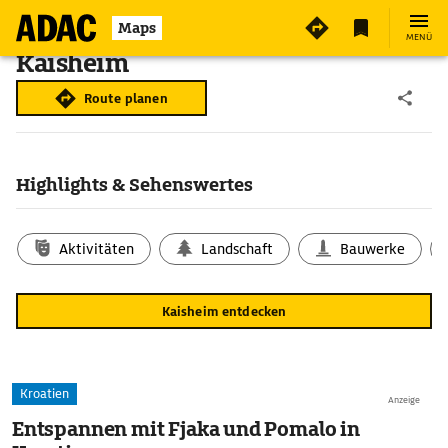
Maps
MENÜ
Kaisheim
Route planen
Highlights & Sehenswertes
Aktivitäten
Landschaft
Bauwerke
Kaisheim entdecken
Kroatien
Anzeige
Entspannen mit Fjaka und Pomalo in