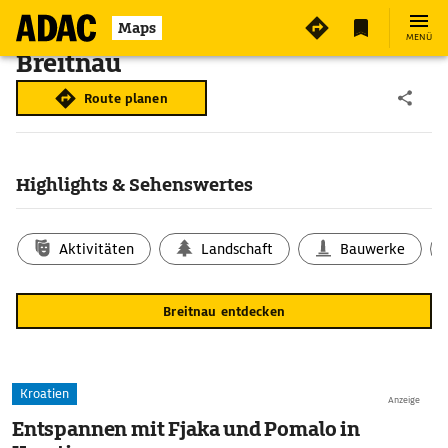
Maps
MENÜ
Breitnau
Route planen
Highlights & Sehenswertes
Aktivitäten
Landschaft
Bauwerke
Breitnau entdecken
Kroatien
Anzeige
Entspannen mit Fjaka und Pomalo in