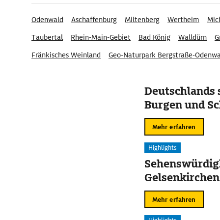
Odenwald
Aschaffenburg
Miltenberg
Wertheim
Mic
Taubertal
Rhein-Main-Gebiet
Bad König
Walldürn
G
Fränkisches Weinland
Geo-Naturpark Bergstraße-Odenwa
Regionalpark Rhein-Main
Naturpark Neckartal-Odenwald
Deutschlands 
Burgen und Sc
Mehr erfahren
Highlights
Sehenswürdigk
Gelsenkirchen
Mehr erfahren