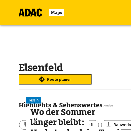
Maps
Elsenfeld
Route planen
Tessin
Highlights & Sehenswertes
Anzeige
Wo der Sommer
länger bleibt:
Aktivitäten
Landschaft
Bauwerk