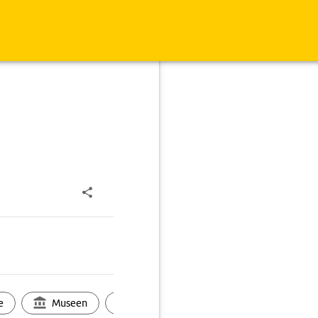
e
Museen
Ortsbild
Touren
Ges