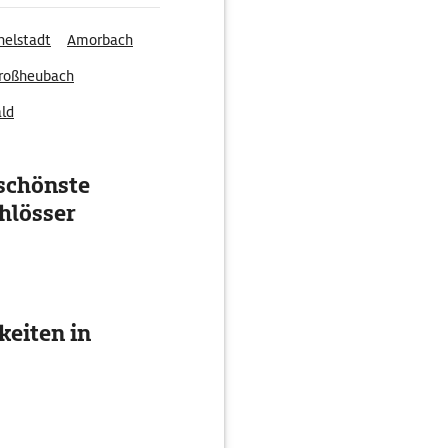
helstadt
Amorbach
roßheubach
ld
schönste
hlösser
eiten in